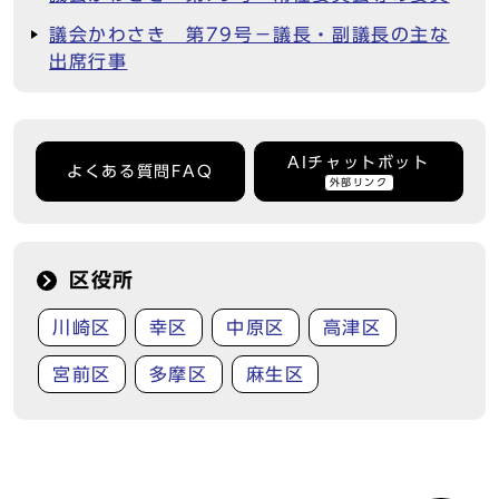
議会かわさき 第79号－議長・副議長の主な
出席行事
AIチャットボット
よくある質問FAQ
外部リンク
区役所
川崎区
幸区
中原区
高津区
宮前区
多摩区
麻生区