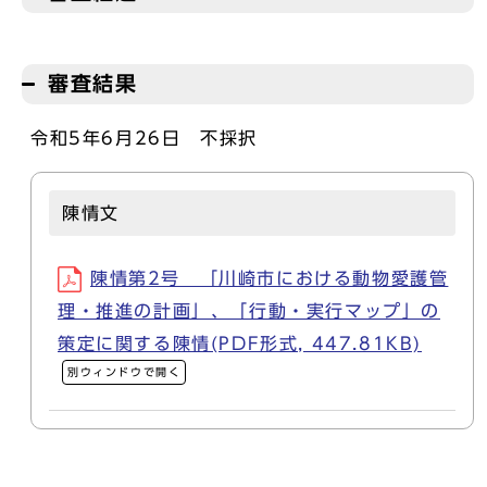
審査結果
令和5年6月26日 不採択
陳情文
陳情第2号 「川崎市における動物愛護管
理・推進の計画」、「行動・実行マップ」の
策定に関する陳情(PDF形式, 447.81KB)
別ウィンドウで開く