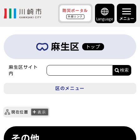
防災ポータル
外部リンク
メニュー
Language
麻生区
トップ
麻生区サイト
検索
内
区のメニュー
現在位置
表示
その他