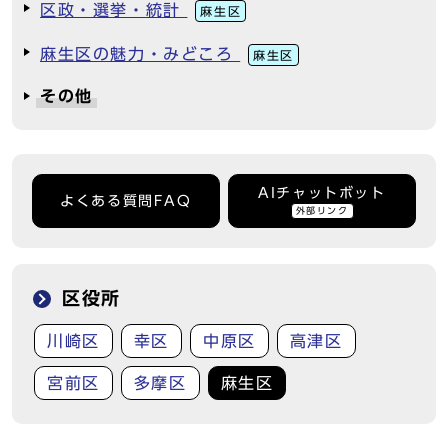
区政・選挙・統計
麻生区
麻生区の魅力・みどころ
麻生区
その他
AIチャットボット
よくある質問FAQ
外部リンク
区役所
川崎区
幸区
中原区
高津区
宮前区
多摩区
麻生区