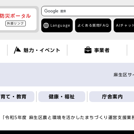
防災ポータル
外部リンク
Language
よくある質問
FAQ
AIチャッ
て
魅力・イベント
事業者
麻生区サ
子育て・教育
健康・福祉
庁舎案内
「令和5年度 麻生区農と環境を活かしたまちづくり運営支援業