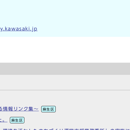
y.kawasaki.jp
める情報リンク集～
麻生区
た。
麻生区