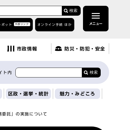
検索
メニュー
トボット
外部リンク
オンライン手続 ほか
市政情報
防災・防犯・安全
検索
イト内
区政・選挙・統計
魅力・みどころ
務委託」の実施について