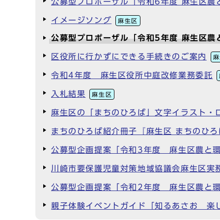
公募型プロポーザル「令和6年度 麻生区
イメージソング
麻生区
公募型プロポーザル「令和5年度 麻生区
区役所に行かずにできる手続きのご案内
麻
令和4年度 麻生区役所中庭改修業務委託
入札結果
麻生区
麻生区の「まちのひろば」文字イラスト・
まちのひろば紹介冊子『麻生区 まちのひ
公募型企画提案「令和3年度 麻生区農と
川崎市要保護児童対策地域協議会麻生区実
公募型企画提案「令和2年度 麻生区農と
親子体験イベントガイド「知るあさお 楽