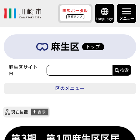
防災ポータル
外部リンク
メニュー
Language
麻生区
トップ
麻生区サイト
検索
内
区のメニュー
現在位置
表示
第3期 第1回麻生区区民