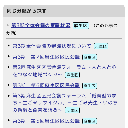
同じ分類から探す
第3期全体会議の審議状況
麻生区
（この記事の
分類）
第3期全体会議の審議状況について
麻生区
第3期 第7回麻生区区民会議
麻生区
第2回麻生区区民会議フォーラム～人と人と心
をつなぐ地域づくり～
麻生区
第3期 第6回麻生区区民会議
麻生区
第3期麻生区区民会議フォーラム「循環型のま
ち・生ごみリサイクル」～生ごみ先生・いのち
の循環と食育を語る～
麻生区
第3期 第5回麻生区区民会議
麻生区