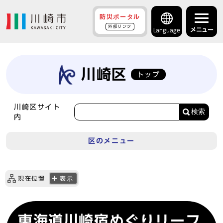
防災ポータル
外部リンク
メニュー
Language
川崎区
トップ
川崎区サイト
検索
内
区のメニュー
現在位置
表示
東海道川崎宿めぐりリーフ