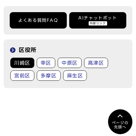
AIチャットボット
よくある質問FAQ
外部リンク
区役所
川崎区
幸区
中原区
高津区
宮前区
多摩区
麻生区
ページの
先頭へ