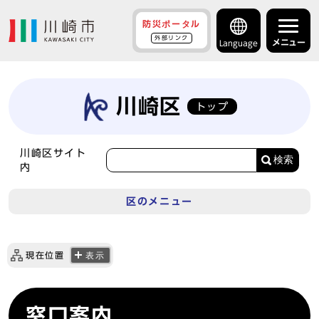
防災ポータル
外部リンク
メニュー
Language
川崎区
トップ
川崎区サイト
検索
内
区のメニュー
現在位置
表示
窓口案内