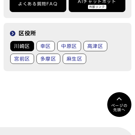
AIチャットボット
よくある質問FAQ
外部リンク
区役所
川崎区
幸区
中原区
高津区
宮前区
多摩区
麻生区
ページの
先頭へ