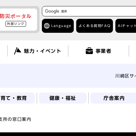
防災ポータル
外部リンク
Language
よくある質問
FAQ
AIチャッ
て
魅力・イベント
事業者
川崎区サ
子育て・教育
健康・福祉
庁舎案内
支所の窓口案内