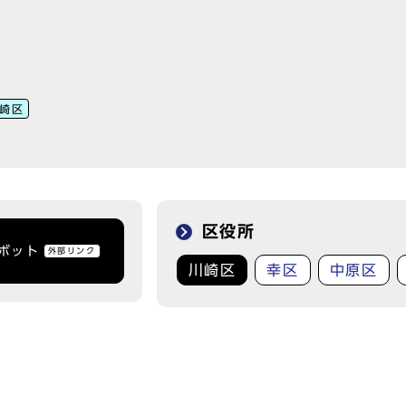
崎区
区役所
トボット
外部リンク
川崎区
幸区
中原区