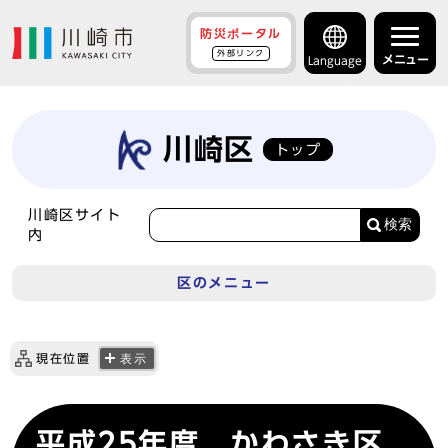
防災ポータル
外部リンク
メニュー
Language
川崎区
トップ
川崎区サイト
検索
内
区のメニュー
現在位置
表示
平成25年度 かわさき区