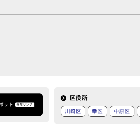
区役所
トボット
外部リンク
川崎区
幸区
中原区