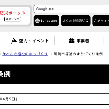
防災ポータル
外部リンク
Language
よくある質問
FAQ
AIチャッ
て
魅力・イベント
事業者
かわさき福祉のまちづくり
川崎市福祉のまちづくり条例
条例
6年4月9日]