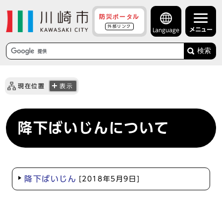
防災ポータル
外部リンク
メニュー
Language
検索
現在位置
表示
降下ばいじんについて
降下ばいじん
[2018年5月9日]