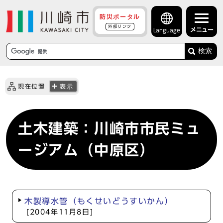
防災ポータル
外部リンク
メニュー
Language
検索
現在位置
表示
土木建築：川崎市市民ミュ
ージアム（中原区）
木製導水管（もくせいどうすいかん）
[2004年11月8日]