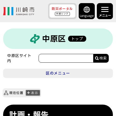
防災ポータル
外部リンク
メニュー
Language
中原区
トップ
中原区サイト
検索
内
区のメニュー
現在位置
表示
計画・報告