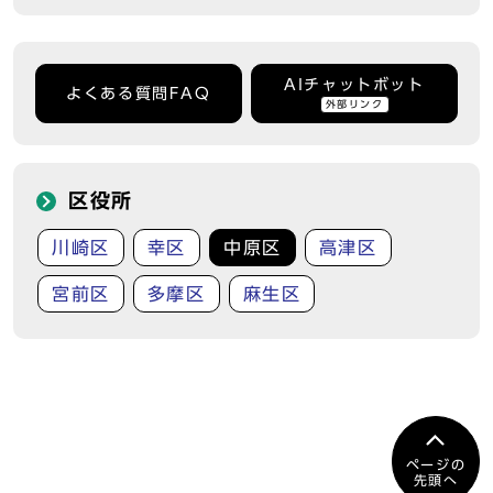
AIチャットボット
よくある質問FAQ
外部リンク
区役所
川崎区
幸区
中原区
高津区
宮前区
多摩区
麻生区
ページの
先頭へ