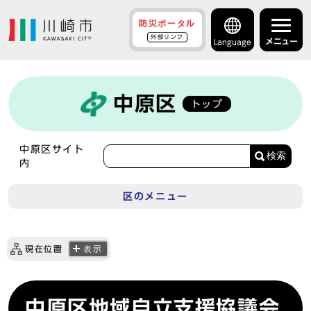
防災ポータル
外部リンク
メニュー
Language
中原区
トップ
中原区サイト
検索
内
区のメニュー
現在位置
表示
中原区地域自立支援協議会