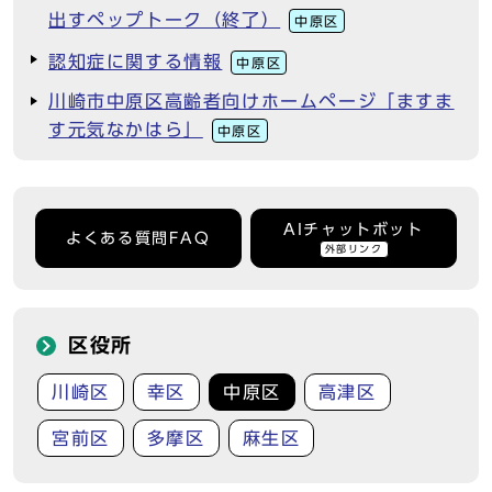
出すペップトーク（終了）
中原区
認知症に関する情報
中原区
川崎市中原区高齢者向けホームページ「ますま
す元気なかはら」
中原区
AIチャットボット
よくある質問FAQ
外部リンク
区役所
川崎区
幸区
中原区
高津区
宮前区
多摩区
麻生区