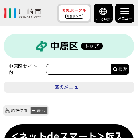
防災ポータル
外部リンク
メニュー
Language
中原区
トップ
中原区サイト
検索
内
区のメニュー
現在位置
表示
<ネットdeスマート>転入