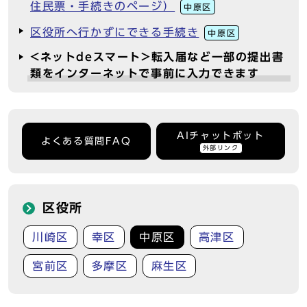
住民票・手続きのページ）
中原区
区役所へ行かずにできる手続き
中原区
<ネットdeスマート>転入届など一部の提出書
類をインターネットで事前に入力できます
AIチャットボット
よくある質問FAQ
外部リンク
区役所
川崎区
幸区
中原区
高津区
宮前区
多摩区
麻生区