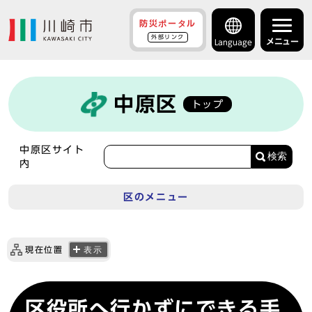
防災ポータル
外部リンク
メニュー
Language
中原区
トップ
中原区サイト
検索
内
区のメニュー
現在位置
表示
区役所へ行かずにできる手