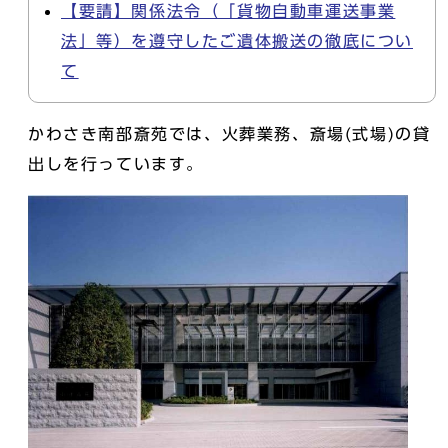
【要請】関係法令（「貨物自動車運送事業
法」等）を遵守したご遺体搬送の徹底につい
て
かわさき南部斎苑では、火葬業務、斎場(式場)の貸
出しを行っています。