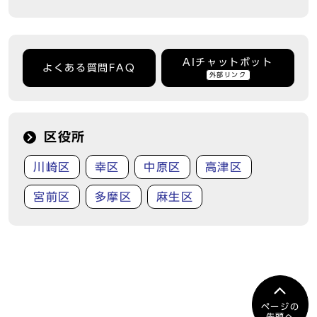
AIチャットボット
よくある質問FAQ
外部リンク
区役所
川崎区
幸区
中原区
高津区
宮前区
多摩区
麻生区
ページの
先頭へ