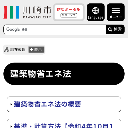
防災ポータル
外部リンク
メニュー
Language
検索
現在位置
表示
建築物省エネ法
建築物省エネ法の概要
基準・計算方法【令和4年10月1