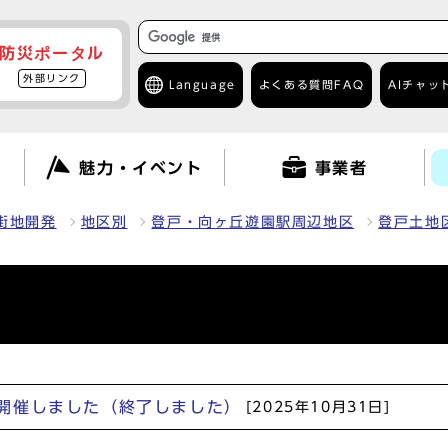
防災ポータル
外部リンク
Language
よくある質問
FAQ
AIチャッ
て
魅力・イベント
事業者
街地開発
地区別
登戸・向ヶ丘遊園駅周辺地区
登戸土地
開催しました（終了しました）
[2025年10月31日]