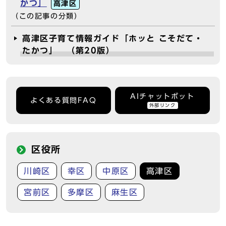
かつ」
高津区
（この記事の分類）
高津区子育て情報ガイド「ホッと こそだて・
たかつ」 （第20版）
AIチャットボット
よくある質問FAQ
外部リンク
区役所
川崎区
幸区
中原区
高津区
宮前区
多摩区
麻生区