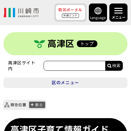
防災ポータル
外部リンク
メニュー
Language
高津区
トップ
高津区サイト
検索
内
区のメニュー
現在位置
表示
高津区子育て情報ガイド