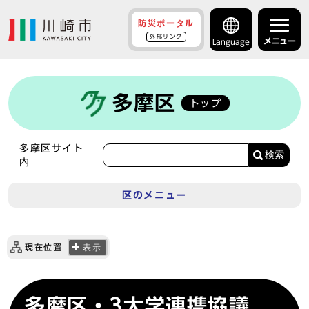
防災ポータル
外部リンク
メニュー
Language
多摩区
トップ
多摩区サイト
検索
内
区のメニュー
現在位置
表示
多摩区・3大学連携協議