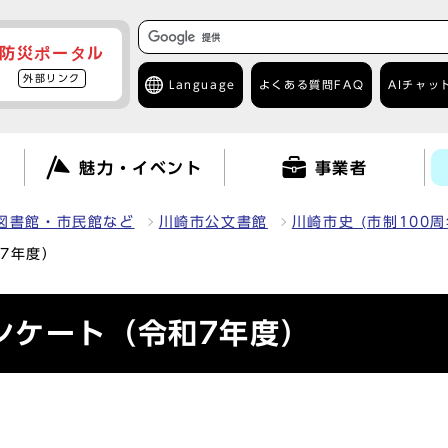
防災ポータル
外部リンク
Language
よくある質問
FAQ
AIチャッ
て
魅力・イベント
事業者
図書館・市民館など
川崎市公文書館
川崎市史 (市制100
7年度）
ンケート（令和7年度）