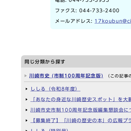
ファクス: 044-733-2400
メールアドレス:
17koubun@ci
同じ分類から探す
川崎市史 (市制100周年記念版)
（この記事
ししる（令和8年度）
「あなたの身近な川崎歴史スポット」を大
川崎市史市制100周年記念版編集懇談会に
【募集終了】「川崎の歴史の本」の広報プ
ししる（特別号）