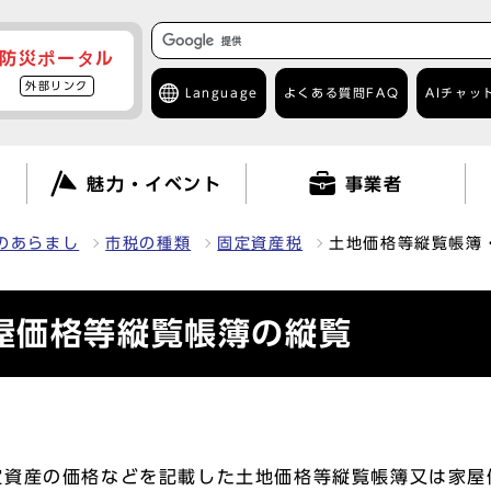
防災ポータル
外部リンク
Language
よくある質問
FAQ
AIチャッ
て
魅力・イベント
事業者
のあらまし
市税の種類
固定資産税
土地価格等縦覧帳簿
屋価格等縦覧帳簿の縦覧
定資産の価格などを記載した土地価格等縦覧帳簿又は家屋