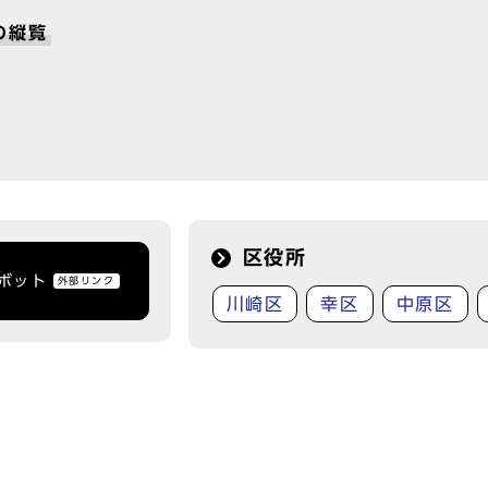
の縦覧
区役所
トボット
外部リンク
川崎区
幸区
中原区