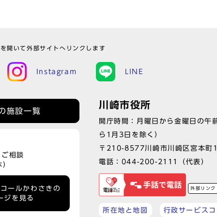
ウを開いて外部サイトへリンクします
Instagram
LINE
川崎市役所
の施設一覧
開庁時間：月曜日から金曜日の午前
ら1月3日を除く）
〒210-8577川崎市川崎区宮本町
、ご相談
電話：
044-200-2111
（代表）
休）
ーコールかわさきの
外部リンク
ージを見る
所在地と地図
行政サービスコ