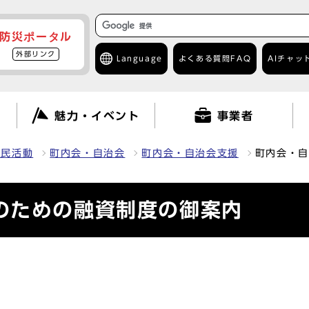
防災ポータル
外部リンク
Language
よくある質問
FAQ
AIチャッ
て
魅力・イベント
事業者
市民活動
町内会・自治会
町内会・自治会支援
町内会・自
のための融資制度の御案内