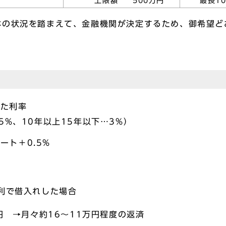
修等
上限額 500万円
最長1
体の状況を踏まえて、金融機関が決定するため、御希望ど
→融資機関に応じた利率 
.5%、10年以上15年以下…3%）
ート＋0.5%
金利で借入れした場合
 →月々約16～11万円程度の返済