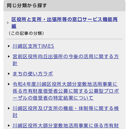
同じ分類から探す
区役所と支所・出張所等の窓口サービス機能再
編
（この記事の分類）
川崎区支所TIMES
宮前区役所向丘出張所の今後の活用に関する方
針
まちの使い方ラボ
令和4年度川崎区役所大師分室敷地活用事業に
係る市有財産借受者公募に関する公募型プロポ
ーザルの借受者の特定結果について
川崎区役所及び支所の機能・体制等に関する検
討
川崎区役所大師分室敷地活用事業に係る市有財