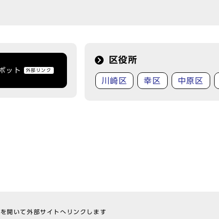
区役所
トボット
外部リンク
川崎区
幸区
中原区
ウを開いて外部サイトへリンクします