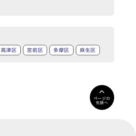
高津区
宮前区
多摩区
麻生区
ページの
先頭へ