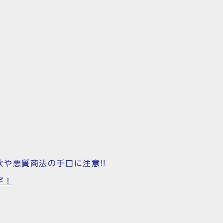
や悪質商法の手口に注意!!
ギ！