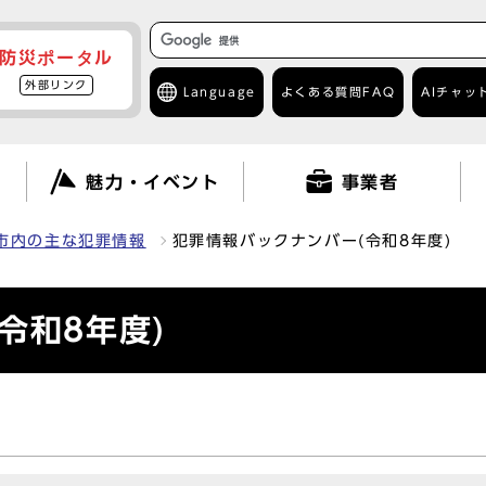
防災ポータル
外部リンク
Language
よくある質問
FAQ
AIチャッ
て
魅力・イベント
事業者
市内の主な犯罪情報
犯罪情報バックナンバー(令和8年度)
令和8年度)