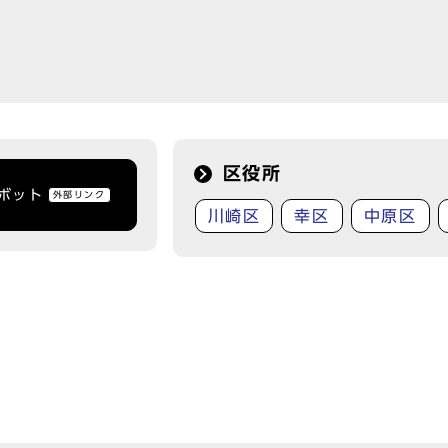
区役所
トボット
外部リンク
川崎区
幸区
中原区