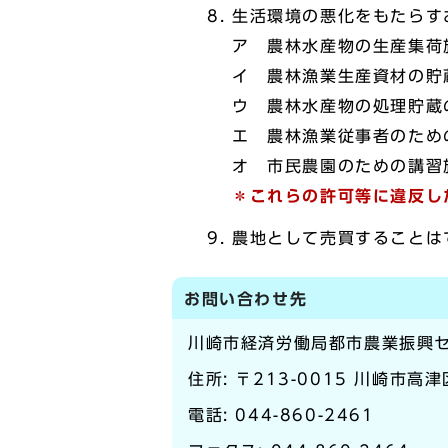
生活環境の悪化をもたらす
ア 農林水産物の生産集荷
イ 農林漁業生産資材の貯
ウ 農林水産物の処理貯蔵
エ 農林漁業従事者のため
オ 市民農園のための講習
＊これらの許可等に違反し
農地として売買することは
お問い合わせ先
川崎市経済労働局都市農業振興
住所: 〒213-0015 川崎市高津
電話:
044-860-2461