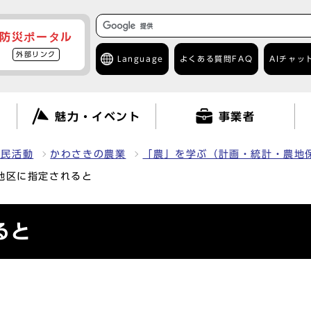
防災ポータル
外部リンク
Language
よくある質問
FAQ
AIチャッ
て
魅力・イベント
事業者
市民活動
かわさきの農業
「農」を学ぶ（計画・統計・農地
地区に指定されると
ると