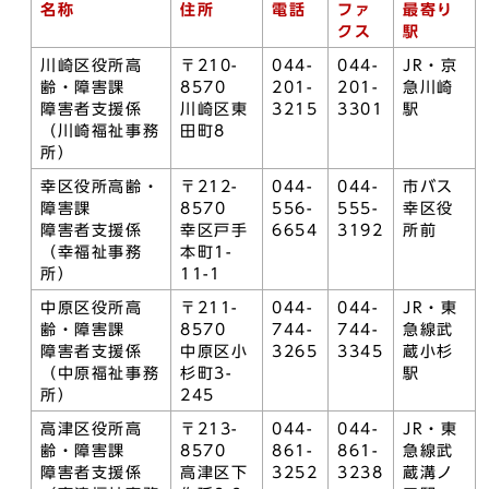
名称
住所
電話
ファ
最寄り
クス
駅
川崎区役所高
〒210-
044-
044-
JR・京
齢・障害課
8570
201-
201-
急川崎
障害者支援係
川崎区東
3215
3301
駅
（川崎福祉事務
田町8
所）
幸区役所高齢・
〒212-
044-
044-
市バス
障害課
8570
556-
555-
幸区役
障害者支援係
幸区戸手
6654
3192
所前
（幸福祉事務
本町1-
所）
11-1
中原区役所高
〒211-
044-
044-
JR・東
齢・障害課
8570
744-
744-
急線武
障害者支援係
中原区小
3265
3345
蔵小杉
（中原福祉事務
杉町3-
駅
所）
245
高津区役所高
〒213-
044-
044-
JR・東
齢・障害課
8570
861-
861-
急線武
障害者支援係
高津区下
3252
3238
蔵溝ノ