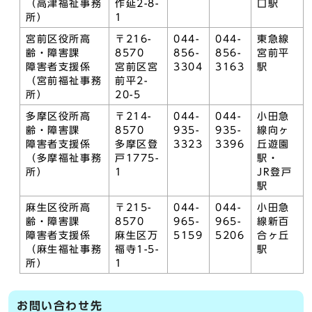
（高津福祉事務
作延2-8-
口駅
所）
1
宮前区役所高
〒216-
044-
044-
東急線
齢・障害課
8570
856-
856-
宮前平
障害者支援係
宮前区宮
3304
3163
駅
（宮前福祉事務
前平2-
所）
20-5
多摩区役所高
〒214-
044-
044-
小田急
齢・障害課
8570
935-
935-
線向ヶ
障害者支援係
多摩区登
3323
3396
丘遊園
（多摩福祉事務
戸1775-
駅・
所）
1
JR登戸
駅
麻生区役所高
〒215-
044-
044-
小田急
齢・障害課
8570
965-
965-
線新百
障害者支援係
麻生区万
5159
5206
合ヶ丘
（麻生福祉事務
福寺1-5-
駅
所）
1
お問い合わせ先