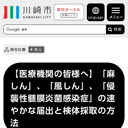
防災ポータル
外部リンク
メニュー
Language
検索
現在位置
表示
【医療機関の皆様へ】「麻
しん」、「風しん」、「侵
襲性髄膜炎菌感染症」の速
やかな届出と検体採取の方
法