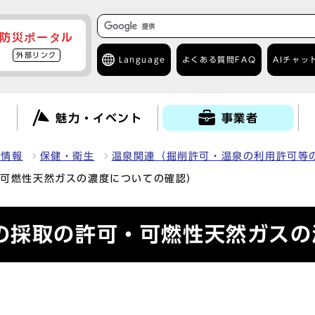
防災ポータル
外部リンク
Language
よくある質問
FAQ
AIチャッ
て
魅力・イベント
事業者
種情報
保健・衛生
温泉関連（掘削許可・温泉の利用許可等
・可燃性天然ガスの濃度についての確認）
の採取の許可・可燃性天然ガスの