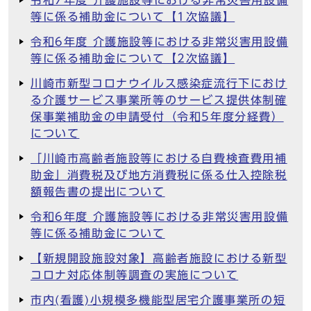
令和7年度 介護施設等における非常災害用設備
等に係る補助金について【1次協議】
令和6年度 介護施設等における非常災害用設備
等に係る補助金について【2次協議】
川崎市新型コロナウイルス感染症流行下におけ
る介護サービス事業所等のサービス提供体制確
保事業補助金の申請受付（令和5年度分経費）
について
「川崎市高齢者施設等における自費検査費用補
助金」消費税及び地方消費税に係る仕入控除税
額報告書の提出について
令和6年度 介護施設等における非常災害用設備
等に係る補助金について
【新規開設施設対象】高齢者施設における新型
コロナ対応体制等調査の実施について
市内(看護)小規模多機能型居宅介護事業所の短