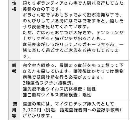
性
預かりボランティアさん宅で人馴れ修行してきた
格
美猫の女の子です。
ボラさん宅ではおもちゃでよく遊ぶ活発な子で、
のんびりしている時になでなでをすると、嬉しそ
うな表情を見せてくれています。
ただ、ごはんとおやつが大好きで、テンションが
上がりすぎると猫パンチが出ることも...
喜怒哀楽がしっかりしているガモーラちゃん。一
緒に楽しく過ごせるご家族をお待ちしておりま
す。
備
完全室内飼養で、最期まで責任をもって飼って下
考
さる方を探しています。譲渡後はかかりつけ動物
病院で健康診断を行う必要があります。
3種混合ワクチン接種済。
猫免疫不全ウイルス抗体検査：陰性
猫白血病ウイルス抗原検査：陰性
費
譲渡の際には、マイクロチップ挿入代として
用
2,000円（別途、指定登録機関への登録手数料）
等
がかかります。