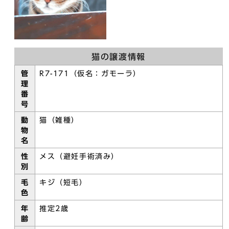
猫の譲渡情報
管
R7-171（仮名：ガモーラ）
理
番
号
動
猫（雑種）
物
名
性
メス（避妊手術済み）
別
毛
キジ（短毛）
色
年
推定2歳
齢