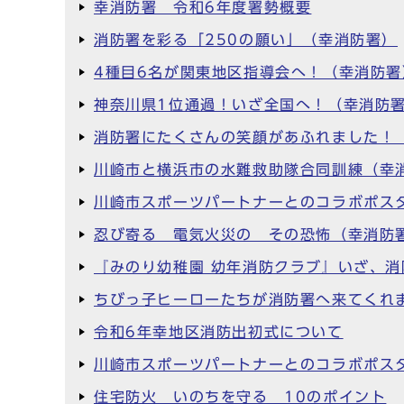
幸消防署 令和6年度署勢概要
消防署を彩る「250の願い」（幸消防署）
4種目6名が関東地区指導会へ！（幸消防署
神奈川県1位通過！いざ全国へ！（幸消防
消防署にたくさんの笑顔があふれました！
川崎市と横浜市の水難救助隊合同訓練（幸
川崎市スポーツパートナーとのコラボポスタ
忍び寄る 電気火災の その恐怖（幸消防
『みのり幼稚園 幼年消防クラブ』いざ、
ちびっ子ヒーローたちが消防署へ来てくれ
令和6年幸地区消防出初式について
川崎市スポーツパートナーとのコラボポスタ
住宅防火 いのちを守る 10のポイント