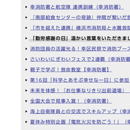
幸消防署と航空隊 連携訓練（幸消防署）
『南部給食センターの奇跡』仲間が繋いだ
「市を超えた連携」横浜市消防局と水難救
「勤労感謝の日」温かい言葉をいただきま
消防団員の活躍光る！幸区民祭で消防ブー
さいわいにぎわいフェスで2連覇（幸消防
親子で学ぶ！救命教室【幸消防署】
第16回「科学とあそぶ幸せな一日」に参
未来を体感！『お仕事なりきり出前道場』
全国大会で見事入賞！（幸消防署）
海上自衛隊員との交流でスキルアップ（幸
夏休み特別企画「電気火災を防ごう！」（