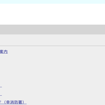
案内
】
】
す（幸消防署）