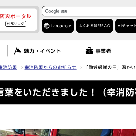
防災ポータル
外部リンク
Language
よくある質問
FAQ
AIチャッ
て
魅力・イベント
事業者
幸消防署
幸消防署からのお知らせ
「勤労感謝の日」温かい
言葉をいただきました！（幸消防