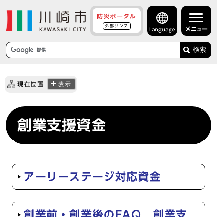
防災ポータル
外部リンク
メニュー
Language
検索
現在位置
表示
創業支援資金
アーリーステージ対応資金
創業前・創業後のFAQ 創業支