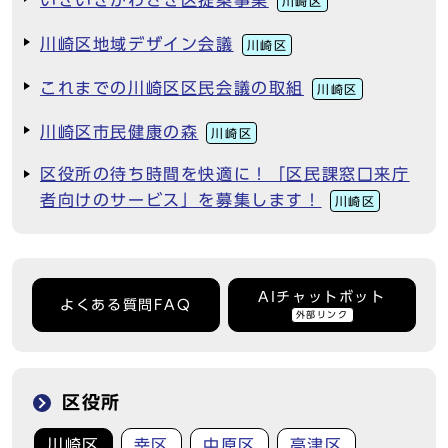
いきいきかわさき区提案事業
川崎区
川崎区地域デザイン会議
川崎区
これまでの川崎区区民会議の取組
川崎区
川崎区市民健康の森
川崎区
区役所の待ち時間を快適に！「区民課窓口来庁
者向けのサービス」を募集します！
川崎区
AIチャットボット
よくある質問FAQ
外部リンク
区役所
川崎区
幸区
中原区
高津区