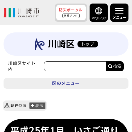
防災ポータル
外部リンク
メニュー
Language
川崎区
トップ
川崎区サイト
検索
内
区のメニュー
現在位置
表示
平成25年1月 いさご通り