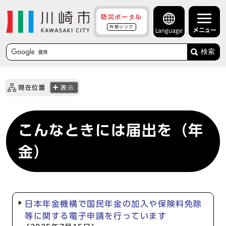
防災ポータル
外部リンク
メニュー
Language
検索
現在位置
表示
こんなときには届出を（年
金）
日本年金機構で国民年金の加入や保険料免除
等に関する電子申請を行っています