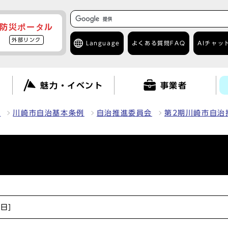
防災ポータル
外部リンク
Language
よくある質問
FAQ
AIチャッ
て
魅力・イベント
事業者
報
川崎市自治基本条例
自治推進委員会
第2期川崎市自治
8日]