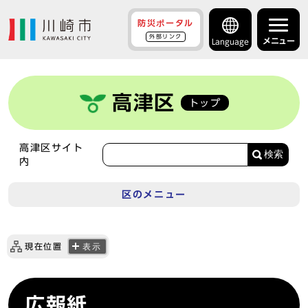
防災ポータル
外部リンク
メニュー
Language
高津区
トップ
高津区サイト
検索
内
区のメニュー
現在位置
表示
広報紙