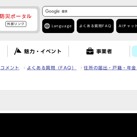
防災ポータル
外部リンク
Language
よくある質問
FAQ
AIチャッ
て
魅力・イベント
事業者
クコメント
よくある質問（FAQ）
住所の届出・戸籍・年金