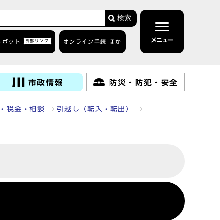
検索
メニュー
トボット
外部リンク
オンライン手続 ほか
市政情報
防災・防犯・安全
・税金・相談
引越し（転入・転出）