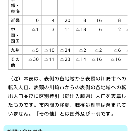
部・
東海
近畿
0
4
20
8
16
8
中
△1
3
11
△18
6
2
△
国・
四国
九州
△5
△10
△24
△2
△2
△6
△
その
△30
△11
△23
△14
△16
△16
他
（注）本表は、表側の各地域から表頭の川崎市への
転入人口、表頭の川崎市からの表側の各地域への転
出人口並びに区別差引（転出入超過）人口を表章し
たものです。市内間の移動、職権処理等は含まれて
いません。「その他」とは国外及び不明です。