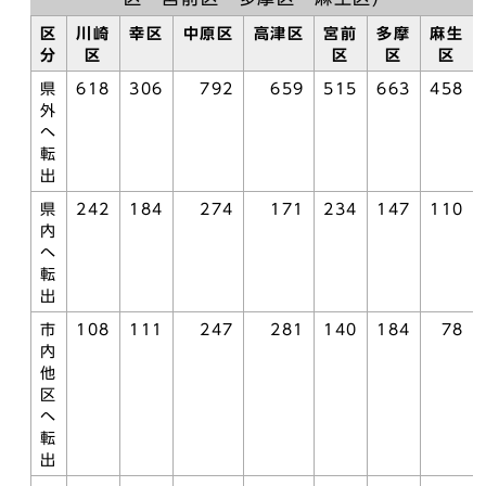
区
川崎
幸区
中原区
高津区
宮前
多摩
麻生
分
区
区
区
区
県
618
306
792
659
515
663
458
外
へ
転
出
県
242
184
274
171
234
147
110
内
へ
転
出
市
108
111
247
281
140
184
78
内
他
区
へ
転
出