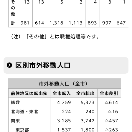
そ
13
13
5
2
4
3
1
の
他
計
981
614
1,318
1,113
893
997
647
（注）「その他」とは職権処理等です。
区別市外移動人口
市外移動人口（全市）
前住地又は転出先
全市転入
全市転出
全市差引
総数
4,759
5,373
△614
北海道・東北
224
240
△16
関東
3,285
3,742
△457
東京都
1,537
1,800
△263