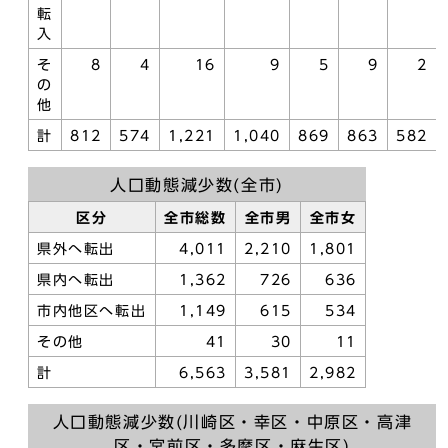
転
入
そ
8
4
16
9
5
9
2
の
他
計
812
574
1,221
1,040
869
863
582
人口動態減少数(全市)
区分
全市総数
全市男
全市女
県外へ転出
4,011
2,210
1,801
県内へ転出
1,362
726
636
市内他区へ転出
1,149
615
534
その他
41
30
11
計
6,563
3,581
2,982
人口動態減少数(川崎区・幸区・中原区・高津
区・宮前区・多摩区・麻生区)