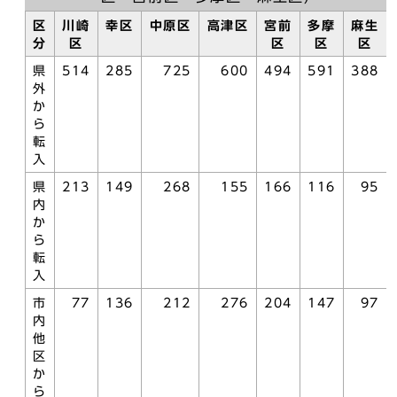
区
川崎
幸区
中原区
高津区
宮前
多摩
麻生
分
区
区
区
区
県
514
285
725
600
494
591
388
外
か
ら
転
入
県
213
149
268
155
166
116
95
内
か
ら
転
入
市
77
136
212
276
204
147
97
内
他
区
か
ら