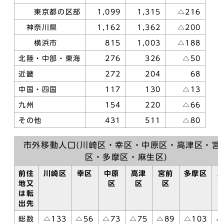
東京都の区部
1,099
1,315
△216
神奈川県
1,162
1,362
△200
横浜市
815
1,003
△188
北陸・中部・東海
276
326
△50
近畿
272
204
68
中国・四国
117
130
△13
九州
154
220
△66
その他
431
511
△80
市外移動人口(川崎区・幸区・中原区・高津区・宮
区・多摩区・麻生区)
前住
川崎区
幸区
中原
高津
宮前
多摩区
地又
区
区
区
は転
出先
総数
△133
△56
△73
△75
△89
△103
△