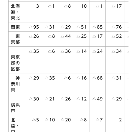
北海
3
△1
△8
10
△1
△17
道・
東北
関東
△95
△31
△29
△51
△85
△76
△
東
△26
△8
△44
△25
△17
△52
△
京都
△35
△6
△36
△14
△24
△34
△
東京
都の
区部
神
△29
△35
△6
△16
△68
△31
△
奈川
県
△30
△21
△26
△12
△49
△29
△
横浜
市
北
△5
△10
△20
△8
△7
2
陸・
中