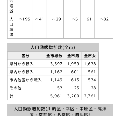
会
増
減
人
△195
△41
△29
△5
61
△82
口
増
減
人口動態増加数(全市)
区分
全市総数
全市男
全市女
県外から転入
3,597
1,959
1,638
県内から転入
1,162
601
561
市内他区から転入
1,149
615
534
その他
53
25
28
計
5,961
3,200
2,761
人口動態増加数(川崎区・幸区・中原区・高津
区・宮前区・多摩区・麻生区)