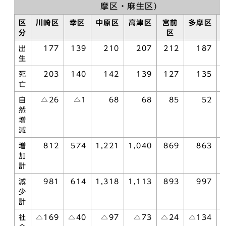
摩区・麻生区)
区
川崎区
幸区
中原区
高津区
宮前
多摩区
分
区
出
177
139
210
207
212
187
生
死
203
140
142
139
127
135
亡
自
△26
△1
68
68
85
52
然
増
減
増
812
574
1,221
1,040
869
863
加
計
減
981
614
1,318
1,113
893
997
少
計
社
△169
△40
△97
△73
△24
△134