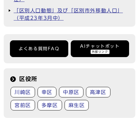
「区別人口動態」及び「区別市外移動人口」
（平成23年3月中）
AIチャットボット
よくある質問FAQ
外部リンク
区役所
川崎区
幸区
中原区
高津区
宮前区
多摩区
麻生区