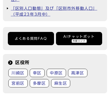
「区別人口動態」及び「区別市外移動人口」
（平成23年3月中）
AIチャットボット
よくある質問FAQ
外部リンク
区役所
川崎区
幸区
中原区
高津区
宮前区
多摩区
麻生区