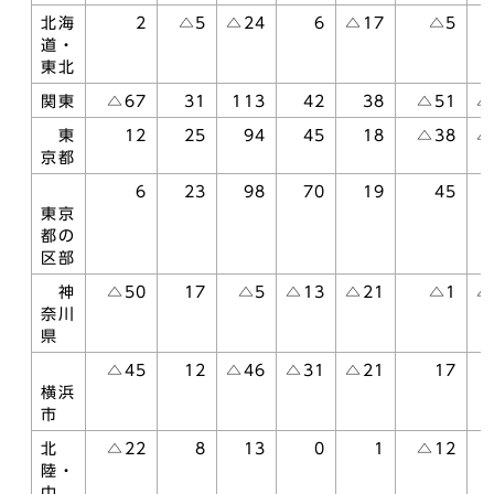
北海
2
△5
△24
6
△17
△5
道・
東北
関東
△67
31
113
42
38
△51
△
東
12
25
94
45
18
△38
△
京都
6
23
98
70
19
45
東京
都の
区部
神
△50
17
△5
△13
△21
△1
△
奈川
県
△45
12
△46
△31
△21
17
横浜
市
北
△22
8
13
0
1
△12
陸・
中