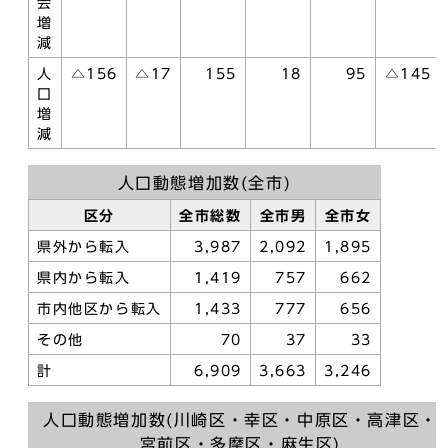
会
増
減
人
△156
△17
155
18
95
△145
口
増
減
人口動態増加数(全市)
区分
全市総数
全市男
全市女
県外から転入
3,987
2,092
1,895
県内から転入
1,419
757
662
市内他区から転入
1,433
777
656
その他
70
37
33
計
6,909
3,663
3,246
人口動態増加数(川崎区・幸区・中原区・高津区・
宮前区・多摩区・麻生区)