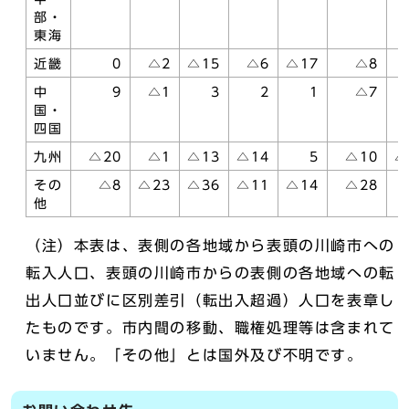
部・
東海
近畿
0
△2
△15
△6
△17
△8
中
9
△1
3
2
1
△7
国・
四国
九州
△20
△1
△13
△14
5
△10
△
その
△8
△23
△36
△11
△14
△28
他
（注）本表は、表側の各地域から表頭の川崎市への
転入人口、表頭の川崎市からの表側の各地域への転
出人口並びに区別差引（転出入超過）人口を表章し
たものです。市内間の移動、職権処理等は含まれて
いません。「その他」とは国外及び不明です。