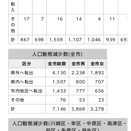
転
入
そ
17
7
16
14
4
11
1
の
他
計
867
698
1,559
1,107
1,046
939
693
人口動態減少数(全市)
区分
全市総数
全市男
全市女
県外へ転出
4,130
2,238
1,892
県内へ転出
1,507
800
707
市内他区へ転出
1,433
777
656
その他
76
53
23
計
7,146
3,868
3,278
人口動態減少数(川崎区・幸区・中原区・高津区・
前区・多摩区・麻生区)