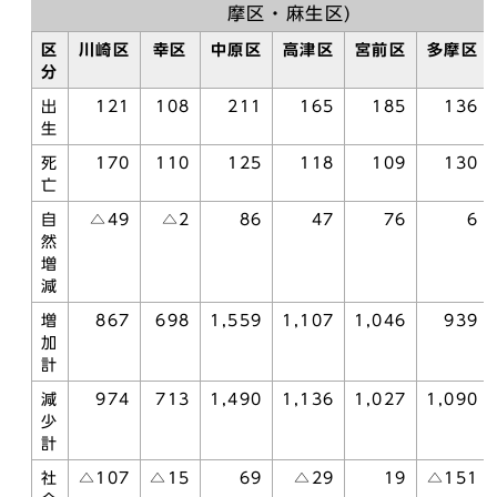
摩区・麻生区)
区
川崎区
幸区
中原区
高津区
宮前区
多摩区
分
出
121
108
211
165
185
136
生
死
170
110
125
118
109
130
亡
自
△49
△2
86
47
76
6
然
増
減
増
867
698
1,559
1,107
1,046
939
加
計
減
974
713
1,490
1,136
1,027
1,090
少
計
社
△107
△15
69
△29
19
△151