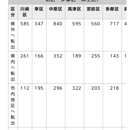
区
川崎
幸区
中原区
高津区
宮前区
多摩区
麻
分
区
県
585
347
840
595
560
717
4
外
へ
転
出
県
261
166
352
189
255
143
1
内
へ
転
出
市
112
195
296
322
203
218
内
他
区
へ
転
出