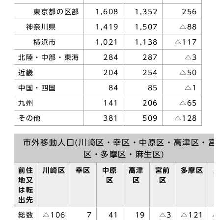
東京都の区部
1,608
1,352
256
神奈川県
1,419
1,507
△88
横浜市
1,021
1,138
△117
北陸・中部・東海
284
287
△3
近畿
204
254
△50
中国・四国
84
85
△1
九州
141
206
△65
その他
381
509
△128
市外移動人口(川崎区・幸区・中原区・高津区・宮
区・多摩区・麻生区)
前住
川崎区
幸区
中原
高津
宮前
多摩区
地又
区
区
区
は転
出先
総数
△106
7
41
19
△3
△121
△