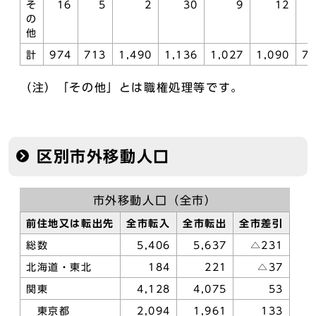
そ
16
5
2
30
9
12
の
他
計
974
713
1,490
1,136
1,027
1,090
7
（注）「その他」とは職権処理等です。
区別市外移動人口
市外移動人口（全市）
前住地又は転出先
全市転入
全市転出
全市差引
総数
5,406
5,637
△231
北海道・東北
184
221
△37
関東
4,128
4,075
53
東京都
2,094
1,961
133