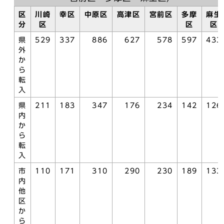
区
川崎
幸区
中原区
高津区
宮前区
多摩
麻生
分
区
区
区
県
529
337
886
627
578
597
433
外
か
ら
転
入
県
211
183
347
176
234
142
126
内
か
ら
転
入
市
110
171
310
290
230
189
133
内
他
区
か
ら