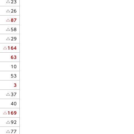
△23
△26
△87
△58
△29
△164
63
10
53
3
△37
40
△169
△92
△77