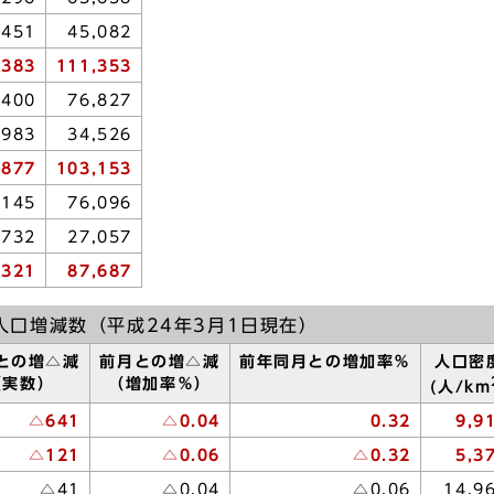
,451
45,082
,383
111,353
,400
76,827
,983
34,526
,877
103,153
,145
76,096
,732
27,057
,321
87,687
人口増減数（平成24年3月1日現在）
との増△減
前月との増△減
前年同月との増加率％
人口密
（実数）
（増加率％）
(人/km
△641
△0.04
0.32
9,9
△121
△0.06
△0.32
5,3
△41
△0.04
△0.06
14,9