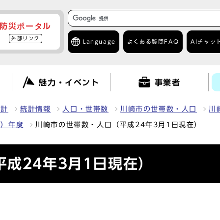
防災ポータル
外部リンク
Language
よくある質問
FAQ
AIチャッ
て
魅力・イベント
事業者
統計
統計情報
人口・世帯数
川崎市の世帯数・人口
川
1）年度
川崎市の世帯数・人口（平成24年3月1日現在）
成24年3月1日現在）