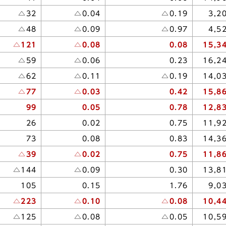
△32
△0.04
△0.19
3,2
△48
△0.09
△0.97
4,5
△121
△0.08
0.08
15,3
△59
△0.06
0.23
16,2
△62
△0.11
△0.19
14,0
△77
△0.03
0.42
15,8
99
0.05
0.78
12,8
26
0.02
0.75
11,9
73
0.08
0.83
14,3
△39
△0.02
0.75
11,8
△144
△0.09
0.30
13,8
105
0.15
1.76
9,0
△223
△0.10
△0.08
10,4
△125
△0.08
△0.05
10,5