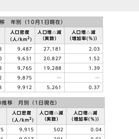
移 年別（10月1日現在）
人口密度
人口増△減
人口増△減
2
（実数）
（増加率(％)）
（人/km
)
3
9,487
27,181
2.03
0
9,631
20,827
1.52
8
9,765
19,288
1.39
2
9,875
…
…
3
9,912
5,261
0.37
の推移 月別（1日現在）
人口密度
人口増△減
人口増△減
2
（実数）
（増加率(％)）
（人/km
)
75
9,915
502
0.04