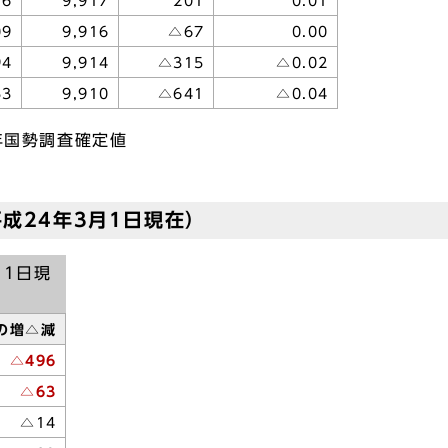
76
9,917
201
0.01
09
9,916
△67
0.00
94
9,914
△315
△0.02
53
9,910
△641
△0.04
年国勢調査確定値
成24年3月1日現在）
月1日現
の増△減
△496
△63
△14