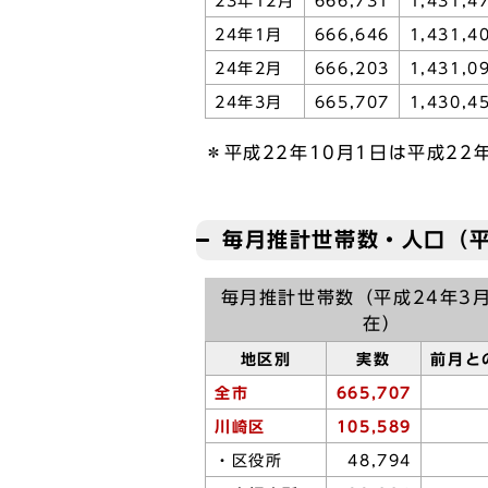
23年12月
666,731
1,431,4
24年1月
666,646
1,431,4
24年2月
666,203
1,431,0
24年3月
665,707
1,430,4
＊平成22年10月1日は平成22
毎月推計世帯数・人口（平
毎月推計世帯数（平成24年3
在）
地区別
実数
前月と
全市
665,707
川崎区
105,589
・区役所
48,794