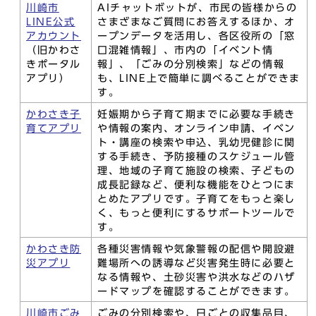
川崎市
AIチャットボットが、市民の皆様からの
LINE公式
さまざまなご質問にお答えするほか、オ
アカウント
ープンデータを活用し、各区役所の「窓
（旧かわさ
口混雑情報」、市内の「イベント情
きポータル
報」、「ごみの分別検索」などの情報
アプリ）
も、LINE上で簡単に調べることができま
す。
かわさき子
妊娠期から子育て期までに必要な手続き
育てアプリ
や情報の案内、オンライン申請、イベン
ト・講座の検索や申込、乳幼児健診に関
する手続き、予防接種のスケジュール管
理、地域の子育て施設の検索、子どもの
成長記録など、便利な機能をひとつにま
とめたアプリです。子育てをもっと楽し
く、もっと便利にするサポートツールで
す。
かわさき防
各種災害情報や気象警報の配信や開設避
災アプリ
難場所への誘導など災害発生時に必要と
なる情報や、土砂災害や洪水などのハザ
ードマップを確認することができます。
川崎市ごみ
ごみの分別検索や、日ごとの収集品目、