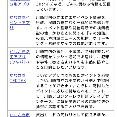
分別アプリ
3Rクイズなど、ごみに関わる情報を配信
しています。
かわさきイ
川崎市内のさまざまなイベント情報を、
ベントアプ
行政、民間の隔てなく一体的に発信しま
リ
す。イベント種類や開催場所での検索機
能の他、かわさきに関する「まめ知識」
の表示や地域ニュースの配信、ウォーキ
ング・お散歩マップの機能があります。
かわさき防
川崎市内の事件、不審者、特殊詐欺など
犯アプリ
の情報をプッシュ通知でお届けし、犯罪
(みんパト)
や事件に巻き込まれるのを未然に防ぐこ
とを目的としたアプリです。
かわさき
歩いてアプリ内で貯めたポイントを応援
TEKTEK
したい川崎市立の小学校から選んで寄附
することができます。さらに、寄附した
ポイントに応じて付与されるチケット
で、川崎フロンターレや川崎ブレイブサ
ンダース、協賛企業等からの応援特典の
抽選に応募することができます。
かわさき市
貸出カードの代わりとして使えるほか、