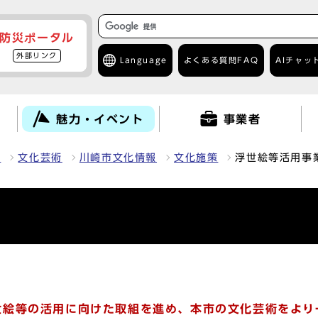
防災ポータル
外部リンク
Language
よくある質問
FAQ
AIチャッ
て
魅力・イベント
事業者
力
文化芸術
川崎市文化情報
文化施策
浮世絵等活用事
絵等の活用に向けた取組を進め、本市の文化芸術をより