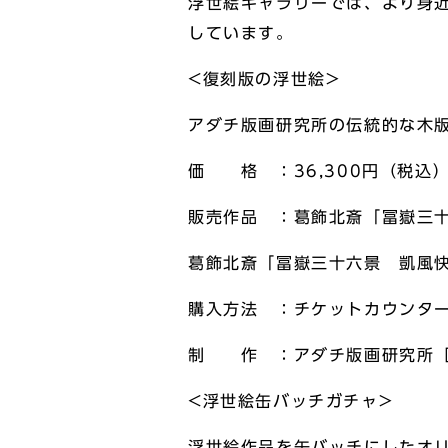
浮世絵ギャラリーでは、より身
しています。
<復刻版の浮世絵>
アダチ版画研究所の伝統的な木
価 格 ：36,300円（税込
販売作品 ：葛飾北斎「冨嶽三
葛飾北斎「冨嶽三十六景 凱風
購入方法 ：チケットカウンタ
制 作 ：アダチ版画研究所［
<浮世絵缶バッチガチャ>
浮世絵作品を缶バッチにしたオ