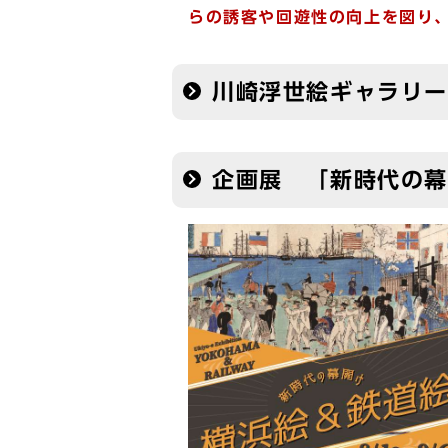
らの誘客や回遊性の向上を図り
川崎浮世絵ギャラリ
企画展 「新時代の