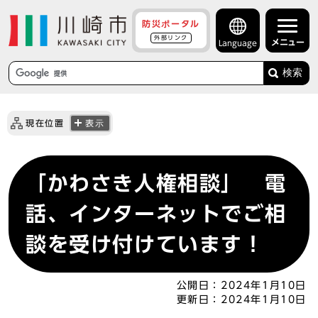
防災ポータル
外部リンク
メニュー
Language
検索
現在位置
表示
「かわさき人権相談」 電
話、インターネットでご相
談を受け付けています！
公開日：
2024年1月10日
更新日：
2024年1月10日