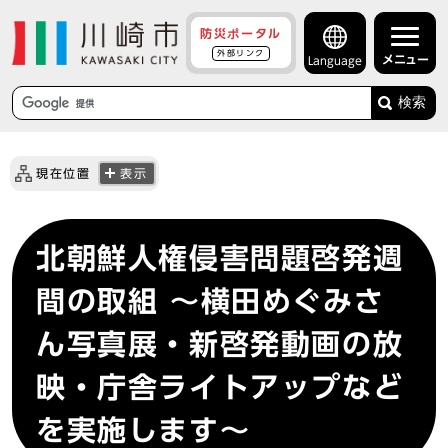
防災ポータル
外部リンク
メニュー
Language
検索
現在位置
表示
北朝鮮人権侵害問題啓発週
間の取組 ～横田めぐみさ
ん写真展・新啓発動画の放
映・庁舎ライトアップなど
を実施します～