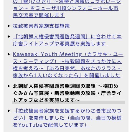
の「響(ひびき)」～演奏と映像のコラボレーシ
ョン～ をミューザ川崎シンフォニーホール市
民交流室で開催します
拉致被害者家族支援施策
「北朝鮮人権侵害問題啓発週間」に合わせて本
庁舎ライトアップや写真展を実施します
Kawasaki Youth Meeting（カワサキ・ユー
ス・ミーティング）～拉致問題をきっかけに人
権を考える～「ある日突然、あなたのクラス・
家族から1人いなくなったら」を開催しました
北朝鮮人権侵害問題啓発週間の取組 ～横田め
ぐみさん写真展・新啓発動画の放映・庁舎ライ
トアップなどを実施します～
「拉致被害者家族を支援するかわさき市民のつ
どい」を開催しました（当面の間、当日の模様
をYouTubeで配信しています）