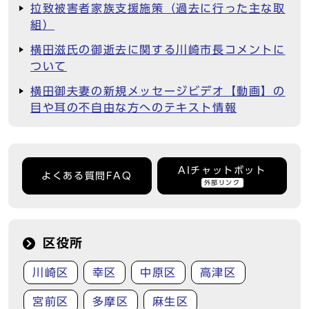
拉致被害者家族支援施策（過去に行った主な取
組）
横田滋氏の御逝去に関する川崎市長コメントに
ついて
横田御夫妻の新規メッセージビデオ【動画】の
目や耳の不自由な方へのテキスト情報
AIチャットボット
よくある質問FAQ
外部リンク
区役所
川崎区
幸区
中原区
高津区
宮前区
多摩区
麻生区