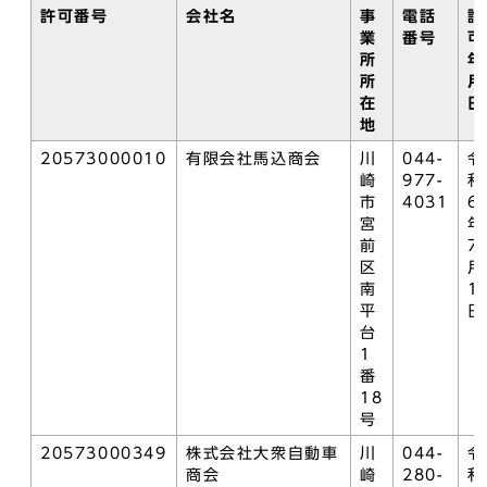
許可番号
会社名
事
電話
許
業
番号
可
所
年
所
月
在
日
地
20573000010
有限会社馬込商会
川
044-
令
崎
977-
和
市
4031
6
宮
年
前
7
区
月
南
1
平
日
台
1
番
18
号
20573000349
株式会社大衆自動車
川
044-
令
商会
崎
280-
和