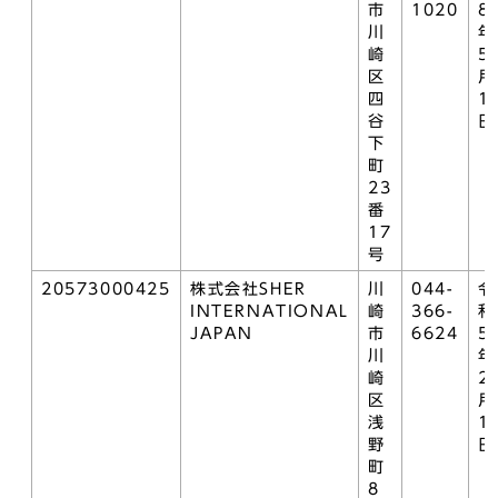
市
1020
8
川
年
崎
5
区
月
四
1
谷
日
下
町
23
番
17
号
20573000425
株式会社SHER
川
044-
令
INTERNATIONAL
崎
366-
和
JAPAN
市
6624
5
川
年
崎
2
区
月
浅
1
野
日
町
8