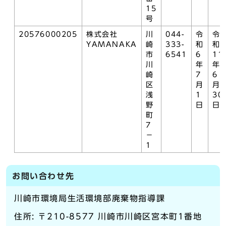
15
号
20576000205
株式会社
川
044-
令
令
YAMANAKA
崎
333-
和
和
市
6541
6
11
川
年
年
崎
7
6
区
月
月
浅
1
30
野
日
日
町
7
－
1
お問い合わせ先
川崎市環境局生活環境部廃棄物指導課
住所: 〒210-8577 川崎市川崎区宮本町1番地