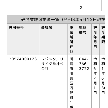
－
2
破砕業許可業者一覧（令和8年5月12日現在
許可番号
会社名
事
電話
許
許
業
番号
可
可
所
年
期
所
月
限
在
日
地
20574000173
フジメタルリ
川
044-
令
令
サイクル株式
崎
366-
和
和
会社
市
3722
6
11
川
年
年
崎
7
6
区
月
月
浅
1
30
野
日
日
町
1
番