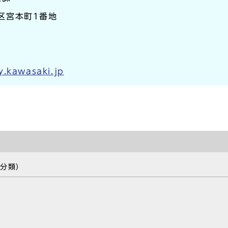
崎区宮本町1番地
y.kawasaki.jp
の分類）