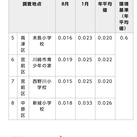
調査地点
8月
1月
年平均
環境
値
基準
（年
平均
値）
5
高
末長小学
0.016
0.023
0.020
0.6
津
校
区
6
宮
川崎市青
0.019
0.025
0.022
前
少年の家
区
7
宮
西野川小
0.015
0.025
0.020
前
学校
区
8
中
新城小学
0.018
0.033
0.026
原
校
区