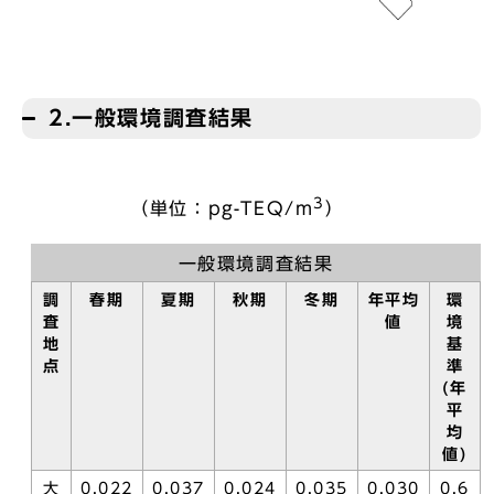
2.一般環境調査結果
3
（単位：pg-TEQ/m
）
一般環境調査結果
調
春期
夏期
秋期
冬期
年平均
環
査
値
境
地
基
点
準
(年
平
均
値)
大
0.022
0.037
0.024
0.035
0.030
0.6